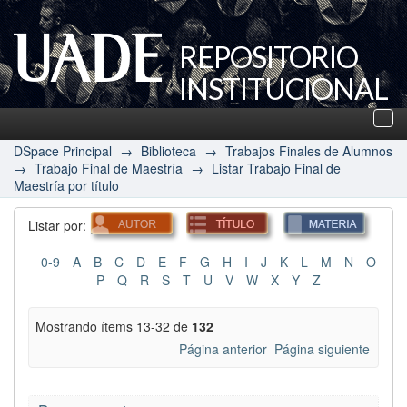
REPOSITORIO
INSTITUCIONAL
UADE
Des
nav
DSpace Principal
→
Biblioteca
→
Trabajos Finales de Alumnos
→
Trabajo Final de Maestría
→
Listar Trabajo Final de
Maestría por título
Listar por:
0-9
A
B
C
D
E
F
G
H
I
J
K
L
M
N
O
P
Q
R
S
T
U
V
W
X
Y
Z
Mostrando ítems 13-32 de
132
Página anterior
Página siguiente