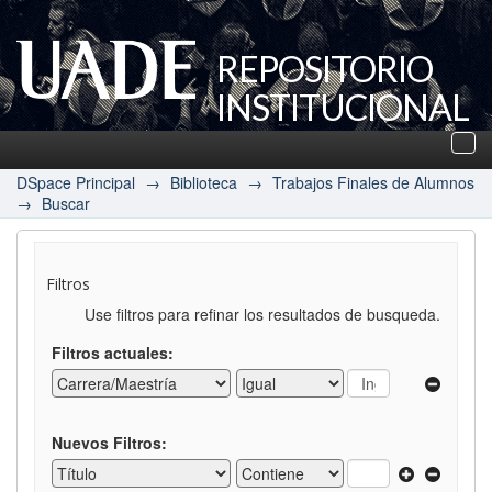
REPOSITORIO
INSTITUCIONAL
UADE
Des
nav
DSpace Principal
→
Biblioteca
→
Trabajos Finales de Alumnos
→
Buscar
Filtros
Use filtros para refinar los resultados de busqueda.
Filtros actuales:
Nuevos Filtros: