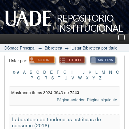
REPOSITORIO
INSTITUCIONAL
UADE
Des
nav
DSpace Principal
→
Biblioteca
→
Listar Biblioteca por título
Listar por:
0-9
A
B
C
D
E
F
G
H
I
J
K
L
M
N
O
P
Q
R
S
T
U
V
W
X
Y
Z
Mostrando ítems 3924-3943 de
7243
Página anterior
Página siguiente
Laboratorio de tendencias estéticas de
consumo (2016)