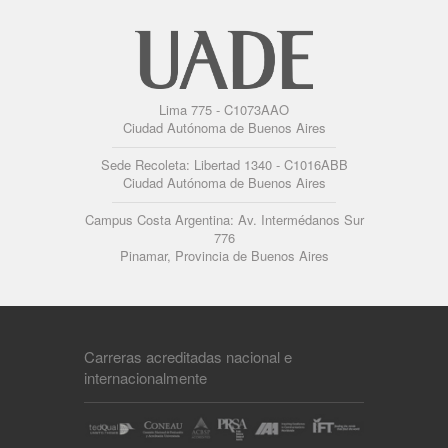
Lima 775 - C1073AAO
Ciudad Autónoma de Buenos Aires
Sede Recoleta: Libertad 1340 - C1016ABB
Ciudad Autónoma de Buenos Aires
Campus Costa Argentina: Av. Intermédanos Sur
776
Pinamar, Provincia de Buenos Aires
Carreras acreditadas nacional e
internacionalmente