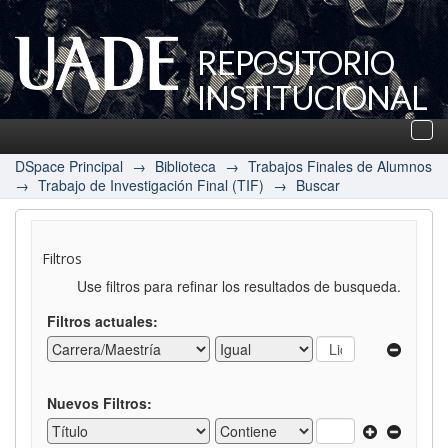
REPOSITORIO
INSTITUCIONAL
UADE
Des
nav
DSpace Principal
→
Biblioteca
→
Trabajos Finales de Alumnos
→
Trabajo de Investigación Final (TIF)
→
Buscar
Filtros
Use filtros para refinar los resultados de busqueda.
Filtros actuales:
Nuevos Filtros: