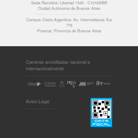
Sede Recoleta: Libertad 1340 - C1016ABB
Ciudad Autónoma de Buenos Aires
Campus Costa Argentina: Av. Intermédanos Sur
776
Pinamar, Provincia de Buenos Aires
Carreras acreditadas nacional e
internacionalmente
Aviso Legal