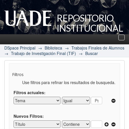
REPOSITORIO
INSTITUCIONAL
UADE
Des
nav
DSpace Principal
→
Biblioteca
→
Trabajos Finales de Alumnos
→
Trabajo de Investigación Final (TIF)
→
Buscar
Filtros
Use filtros para refinar los resultados de busqueda.
Filtros actuales:
Nuevos Filtros: