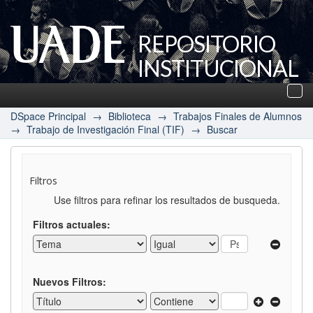
REPOSITORIO
INSTITUCIONAL
UADE
Des
nav
DSpace Principal
→
Biblioteca
→
Trabajos Finales de Alumnos
→
Trabajo de Investigación Final (TIF)
→
Buscar
Filtros
Use filtros para refinar los resultados de busqueda.
Filtros actuales:
Nuevos Filtros: