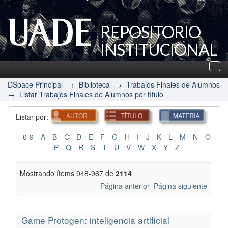
REPOSITORIO
INSTITUCIONAL
UADE
Des
nav
DSpace Principal
→
Biblioteca
→
Trabajos Finales de Alumnos
→
Listar Trabajos Finales de Alumnos por título
Listar por:
0-9
A
B
C
D
E
F
G
H
I
J
K
L
M
N
O
P
Q
R
S
T
U
V
W
X
Y
Z
Mostrando ítems 948-967 de
2114
Página anterior
Página siguiente
Game Protogen: inteligencia artificial