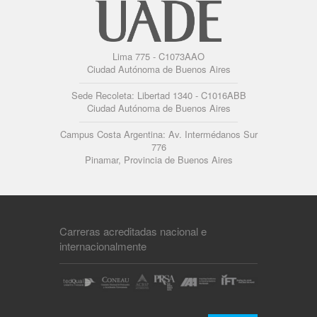
Lima 775 - C1073AAO
Ciudad Autónoma de Buenos Aires
Sede Recoleta: Libertad 1340 - C1016ABB
Ciudad Autónoma de Buenos Aires
Campus Costa Argentina: Av. Intermédanos Sur
776
Pinamar, Provincia de Buenos Aires
Carreras acreditadas nacional e
internacionalmente