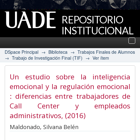
REPOSITORIO
INSTITUCIONAL
UADE
Des
nav
DSpace Principal
→
Biblioteca
→
Trabajos Finales de Alumnos
→
Trabajo de Investigación Final (TIF)
→
Ver ítem
Un estudio sobre la inteligencia
emocional y la regulación emocional
: diferencias entre trabajadores de
Call Center y empleados
administrativos
, (2016)
Maldonado, Silvana Belén