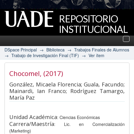
REPOSITORIO
INSTITUCIONAL
UADE
Des
nav
DSpace Principal
→
Biblioteca
→
Trabajos Finales de Alumnos
→
Trabajo de Investigación Final (TIF)
→
Ver ítem
Chocomel
, (2017)
González, Micaela Florencia; Guala, Facundo;
Mainardi, Ian Franco; Rodríguez Tamargo,
María Paz
Unidad Académica
: Ciencias Económicas
Carrera/Maestría
: Lic. en Comercialización
(Marketing)