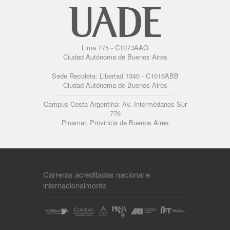
Lima 775 - C1073AAO
Ciudad Autónoma de Buenos Aires
Sede Recoleta: Libertad 1340 - C1016ABB
Ciudad Autónoma de Buenos Aires
Campus Costa Argentina: Av. Intermédanos Sur
776
Pinamar, Provincia de Buenos Aires
Carreras acreditadas nacional e
internacionalmente