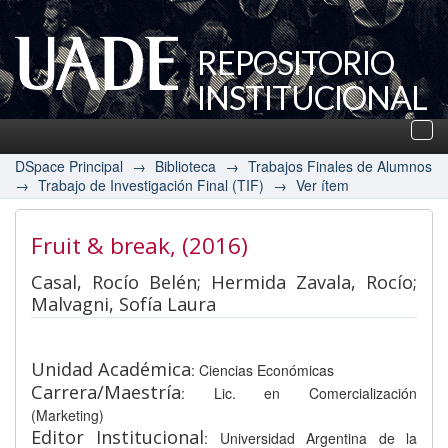
REPOSITORIO
INSTITUCIONAL
UADE
Des
nav
DSpace Principal
→
Biblioteca
→
Trabajos Finales de Alumnos
→
Trabajo de Investigación Final (TIF)
→
Ver ítem
Fruit & break
, (2016)
Casal, Rocío Belén; Hermida Zavala, Rocío;
Malvagni, Sofía Laura
Unidad Académica
: Ciencias Económicas
Carrera/Maestría
: Lic. en Comercialización
(Marketing)
Editor Institucional
: Universidad Argentina de la