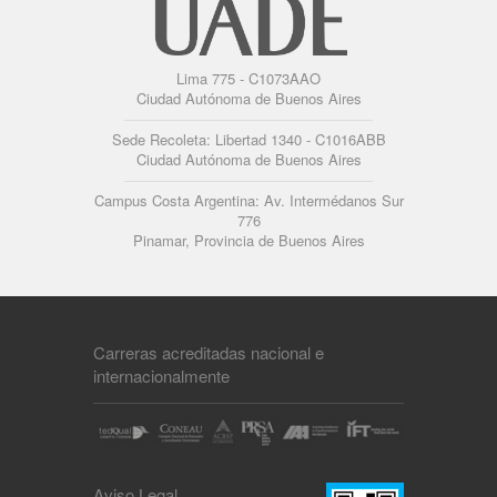
Lima 775 - C1073AAO
Ciudad Autónoma de Buenos Aires
Sede Recoleta: Libertad 1340 - C1016ABB
Ciudad Autónoma de Buenos Aires
Campus Costa Argentina: Av. Intermédanos Sur
776
Pinamar, Provincia de Buenos Aires
Carreras acreditadas nacional e
internacionalmente
Aviso Legal