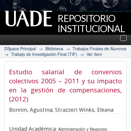
REPOSITORIO
INSTITUCIONAL
UADE
Des
nav
DSpace Principal
→
Biblioteca
→
Trabajos Finales de Alumnos
→
Trabajo de Investigación Final (TIF)
→
Ver ítem
Estudio salarial de convenios
colectivos 2005 – 2011 y su impacto
en la gestión de compensaciones
,
(2012)
Bonnin, Agustina; Strazzeri Winks, Eleana
Unidad Académica
: Administración y Negocios