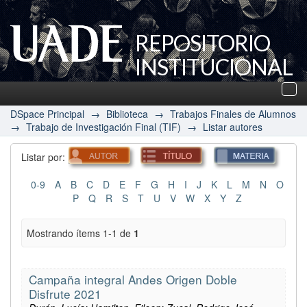
REPOSITORIO
INSTITUCIONAL
UADE
Des
nav
DSpace Principal
→
Biblioteca
→
Trabajos Finales de Alumnos
→
Trabajo de Investigación Final (TIF)
→
Listar autores
Listar por:
0-9
A
B
C
D
E
F
G
H
I
J
K
L
M
N
O
P
Q
R
S
T
U
V
W
X
Y
Z
Mostrando ítems 1-1 de
1
Campaña integral Andes Origen Doble
Disfrute 2021