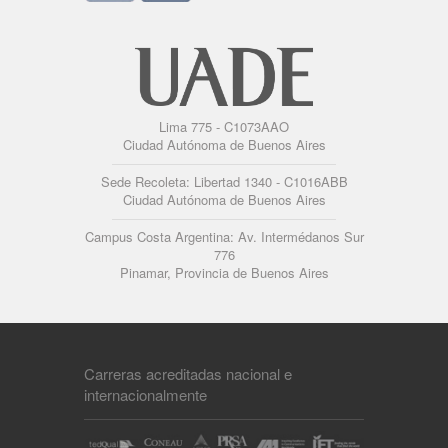
Lima 775 - C1073AAO
Ciudad Autónoma de Buenos Aires
Sede Recoleta: Libertad 1340 - C1016ABB
Ciudad Autónoma de Buenos Aires
Campus Costa Argentina: Av. Intermédanos Sur
776
Pinamar, Provincia de Buenos Aires
Carreras acreditadas nacional e
internacionalmente