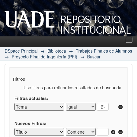
REPOSITORIO
INSTITUCIONAL
UADE
Des
nav
DSpace Principal
→
Biblioteca
→
Trabajos Finales de Alumnos
→
Proyecto Final de Ingeniería (PFI)
→
Buscar
Filtros
Use filtros para refinar los resultados de busqueda.
Filtros actuales:
Nuevos Filtros: