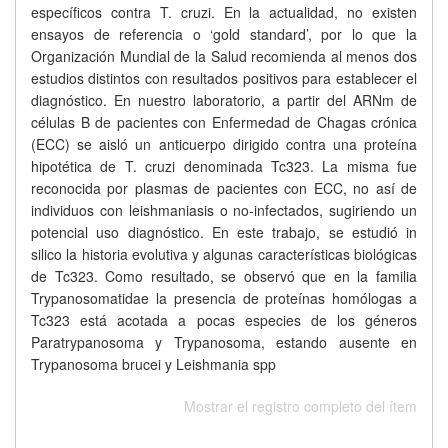
específicos contra T. cruzi. En la actualidad, no existen
ensayos de referencia o ‘gold standard’, por lo que la
Organización Mundial de la Salud recomienda al menos dos
estudios distintos con resultados positivos para establecer el
diagnóstico. En nuestro laboratorio, a partir del ARNm de
células B de pacientes con Enfermedad de Chagas crónica
(ECC) se aisló un anticuerpo dirigido contra una proteína
hipotética de T. cruzi denominada Tc323. La misma fue
reconocida por plasmas de pacientes con ECC, no así de
individuos con leishmaniasis o no-infectados, sugiriendo un
potencial uso diagnóstico. En este trabajo, se estudió in
silico la historia evolutiva y algunas características biológicas
de Tc323. Como resultado, se observó que en la familia
Trypanosomatidae la presencia de proteínas homólogas a
Tc323 está acotada a pocas especies de los géneros
Paratrypanosoma y Trypanosoma, estando ausente en
Trypanosoma brucei y Leishmania spp
Mostrar el registro completo del ítem