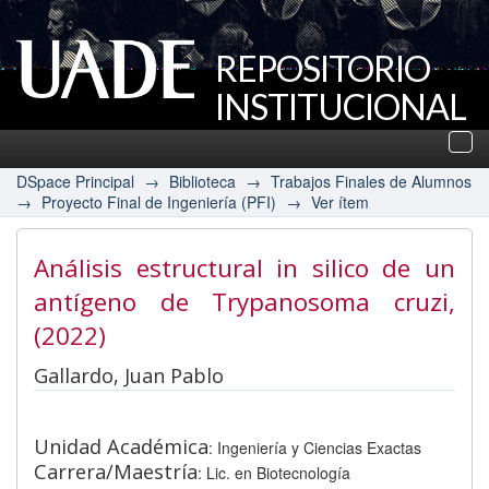
REPOSITORIO
INSTITUCIONAL
UADE
Des
nav
DSpace Principal
→
Biblioteca
→
Trabajos Finales de Alumnos
→
Proyecto Final de Ingeniería (PFI)
→
Ver ítem
Análisis estructural in silico de un
antígeno de Trypanosoma cruzi
,
(2022)
Gallardo, Juan Pablo
Unidad Académica
: Ingeniería y Ciencias Exactas
Carrera/Maestría
: Lic. en Biotecnología