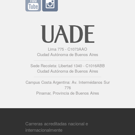
Lima 775 - C1073AAO
Ciudad Autónoma de Buenos Aires
Sede Recoleta: Libertad 1340 - C1016ABB
Ciudad Autónoma de Buenos Aires
Campus Costa Argentina: Av. Intermédanos Sur
776
Pinamar, Provincia de Buenos Aires
Carreras acreditadas nacional e
internacionalmente