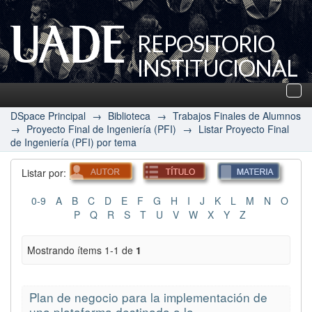
REPOSITORIO
INSTITUCIONAL
UADE
Des
nav
DSpace Principal
→
Biblioteca
→
Trabajos Finales de Alumnos
→
Proyecto Final de Ingeniería (PFI)
→
Listar Proyecto Final
de Ingeniería (PFI) por tema
Listar por:
0-9
A
B
C
D
E
F
G
H
I
J
K
L
M
N
O
P
Q
R
S
T
U
V
W
X
Y
Z
Mostrando ítems 1-1 de
1
Plan de negocio para la implementación de
una plataforma destinada a la