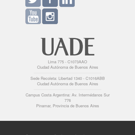
Lima 775 - C1073AAO
Ciudad Autónoma de Buenos Aires
Sede Recoleta: Libertad 1340 - C1016ABB
Ciudad Autónoma de Buenos Aires
Campus Costa Argentina: Av. Intermédanos Sur
776
Pinamar, Provincia de Buenos Aires