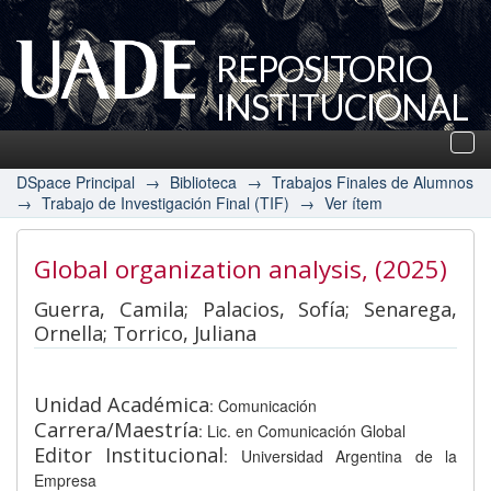
REPOSITORIO
INSTITUCIONAL
UADE
Des
nav
DSpace Principal
→
Biblioteca
→
Trabajos Finales de Alumnos
→
Trabajo de Investigación Final (TIF)
→
Ver ítem
Global organization analysis
, (2025)
Guerra, Camila; Palacios, Sofía; Senarega,
Ornella; Torrico, Juliana
Unidad Académica
: Comunicación
Carrera/Maestría
: Lic. en Comunicación Global
Editor Institucional
: Universidad Argentina de la
Empresa