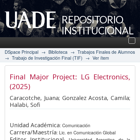
REPOSITORIO
INSTITUCIONAL
UADE
Des
nav
DSpace Principal
→
Biblioteca
→
Trabajos Finales de Alumnos
→
Trabajo de Investigación Final (TIF)
→
Ver ítem
Final Major Project: LG Electronics
,
(2025)
Caracotche, Juana; Gonzalez Acosta, Camila;
Halabi, Sofi
Unidad Académica
: Comunicación
Carrera/Maestría
: Lic. en Comunicación Global
Editor Institucional
: Universidad Argentina de la