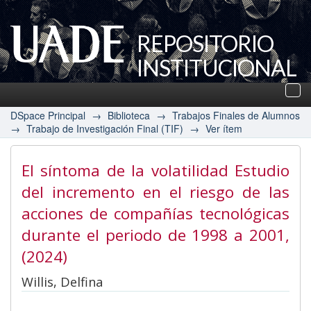
REPOSITORIO
INSTITUCIONAL
UADE
Des
nav
DSpace Principal
→
Biblioteca
→
Trabajos Finales de Alumnos
→
Trabajo de Investigación Final (TIF)
→
Ver ítem
El síntoma de la volatilidad Estudio
del incremento en el riesgo de las
acciones de compañías tecnológicas
durante el periodo de 1998 a 2001
,
(2024)
Willis, Delfina