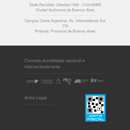
Sede Recoleta: Libertad 1340 - C1016ABB
Ciudad Autónoma de Buenos Aires
Campus Costa Argentina: Av. Intermédanos Sur
776
Pinamar, Provincia de Buenos Aires
Carreras acreditadas nacional e
internacionalmente
Aviso Legal