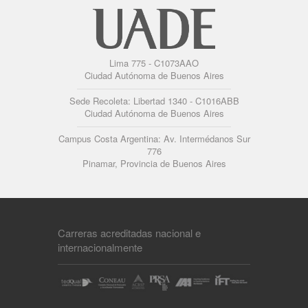
Lima 775 - C1073AAO
Ciudad Autónoma de Buenos Aires
Sede Recoleta: Libertad 1340 - C1016ABB
Ciudad Autónoma de Buenos Aires
Campus Costa Argentina: Av. Intermédanos Sur
776
Pinamar, Provincia de Buenos Aires
Carreras acreditadas nacional e
internacionalmente