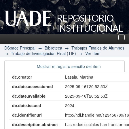
REPOSITORIO
INSTITUCIONAL
UADE
Des
nav
DSpace Principal
→
Biblioteca
→
Trabajos Finales de Alumnos
→
Trabajo de Investigación Final (TIF)
→
Ver ítem
Mostrar el registro sencillo del ítem
dc.creator
Lasala, Martina
dc.date.accessioned
2025-09-16T20:52:53Z
dc.date.available
2025-09-16T20:52:53Z
dc.date.issued
2024
dc.identifier.uri
http://hdl.handle.net/123456789/1
dc.description.abstract
Las redes sociales han transforma