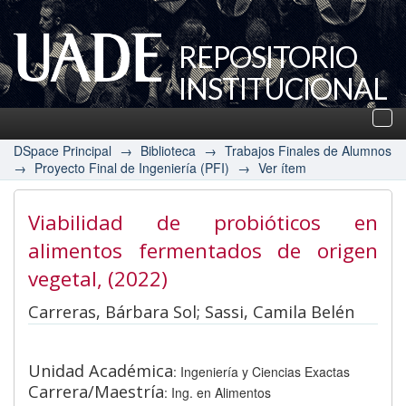
REPOSITORIO
INSTITUCIONAL
UADE
Des
nav
DSpace Principal
→
Biblioteca
→
Trabajos Finales de Alumnos
→
Proyecto Final de Ingeniería (PFI)
→
Ver ítem
Viabilidad de probióticos en
alimentos fermentados de origen
vegetal
, (2022)
Carreras, Bárbara Sol; Sassi, Camila Belén
Unidad Académica
: Ingeniería y Ciencias Exactas
Carrera/Maestría
: Ing. en Alimentos