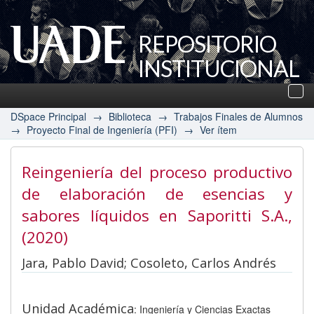
REPOSITORIO
INSTITUCIONAL
UADE
Des
nav
DSpace Principal
→
Biblioteca
→
Trabajos Finales de Alumnos
→
Proyecto Final de Ingeniería (PFI)
→
Ver ítem
Reingeniería del proceso productivo
de elaboración de esencias y
sabores líquidos en Saporitti S.A.
,
(2020)
Jara, Pablo David; Cosoleto, Carlos Andrés
Unidad Académica
: Ingeniería y Ciencias Exactas