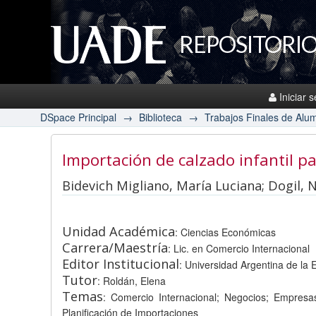
REPOSITORIO
Iniciar 
DSpace Principal
→
Biblioteca
→
Trabajos Finales de Alu
Importación de calzado infantil p
Bidevich Migliano, María Luciana; Dogil, 
Unidad Académica
: Ciencias Económicas
Carrera/Maestría
: Lic. en Comercio Internacional
Editor Institucional
: Universidad Argentina de la
Tutor
: Roldán, Elena
Temas
: Comercio Internacional; Negocios; Empresas;
Planificación de Importaciones