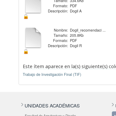
Tamaño:
334.6Kb
Formato:
PDF
Descripción:
Dogil A
Nombre:
Dogil_recomendaci ...
Tamaño:
205.8Kb
Formato:
PDF
Descripción:
Dogil R
Este ítem aparece en la(s) siguiente(s) co
Trabajo de Investigación Final (TIF)
UNIDADES ACADÉMICAS
Facultad de Arquitectura y Diseño