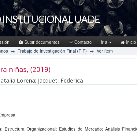
 INSTITUCIONAL UADE
sesión
Subir documentos
Contacto
Ir a
Inicio
mnos
→
Trabajo de Investigación Final (TIF)
→
Ver ítem
ara niñas
, (2019)
Natalia Lorena; Jacquet, Federica
 Empresa
 Estructura Organizacional; Estudios de Mercado; Análisis Financier