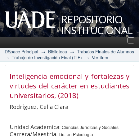
REPOSITORIO
INSTITUCIONAL
UADE
Des
nav
DSpace Principal
→
Biblioteca
→
Trabajos Finales de Alumnos
→
Trabajo de Investigación Final (TIF)
→
Ver ítem
Inteligencia emocional y fortalezas y
virtudes del carácter en estudiantes
universitarios
, (2018)
Rodríguez, Celia Clara
Unidad Académica
: Ciencias Jurídicas y Sociales
Carrera/Maestría
: Lic. en Psicología