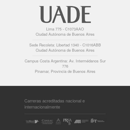
Lima 775 - C1073AAO
Ciudad Autónoma de Buenos Aires
Sede Recoleta: Libertad 1340 - C1016ABB
Ciudad Autónoma de Buenos Aires
Campus Costa Argentina: Av. Intermédanos Sur
776
Pinamar, Provincia de Buenos Aires
Carreras acreditadas nacional e
internacionalmente