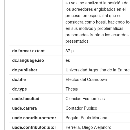
su vez, se analizará la posición de
los acreedores englobados en el
proceso, en especial al que se
considera como hostil, haciendo fo
en sus motivos y problemáticas
presentadas frente a los acuerdos
presentados.
dc.format.extent
37 p.
dc.language.iso
es
dc.publisher
Universidad Argentina de la Empr
dc.title
Efectos del Cramdown
dc.type
Thesis
uade.facultad
Ciencias Económicas
uade.carrera
Contador Público
uade.contributor.tutor
Boquin, Paula Mariana
uade.contributor.tutor
Perrella, Diego Alejandro