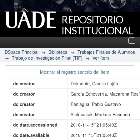
REPOSITORIO
INSTITUCIONAL
UADE
Des
nav
DSpace Principal
→
Biblioteca
→
Trabajos Finales de Alumnos
→
Trabajo de Investigación Final (TIF)
→
Ver ítem
Mostrar el registro sencillo del ítem
dc.creator
Delmonte, Camila Luján
dc.creator
García Echeverría, Macarena Roc
dc.creator
Paniagua, Pablo Gustavo
dc.creator
Stelmastuk, Mariano Facundo
dc.date.accessioned
2018-11-15T21:05:40Z
dc.date.available
2018-11-15T21:05:40Z