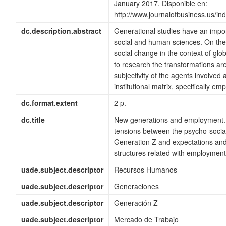
January 2017. Disponible en:
http://www.journalofbusiness.us/ind
dc.description.abstract
Generational studies have an import
social and human sciences. On the
social change in the context of glo
to research the transformations are
subjectivity of the agents involved a
institutional matrix, specifically em
dc.format.extent
2 p.
dc.title
New generations and employment. 
tensions between the psycho-social 
Generation Z and expectations and 
structures related with employmen
uade.subject.descriptor
Recursos Humanos
uade.subject.descriptor
Generaciones
uade.subject.descriptor
Generación Z
uade.subject.descriptor
Mercado de Trabajo