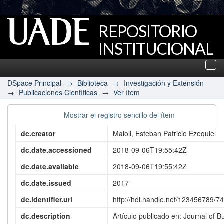
REPOSITORIO
INSTITUCIONAL
UADE
Des
nav
DSpace Principal
→
Biblioteca
→
Investigación y Extensión
→
Publicaciones Científicas
→
Ver ítem
Mostrar el registro sencillo del ítem
dc.creator
Maioli, Esteban Patricio Ezequiel
dc.date.accessioned
2018-09-06T19:55:42Z
dc.date.available
2018-09-06T19:55:42Z
dc.date.issued
2017
dc.identifier.uri
http://hdl.handle.net/123456789/7
dc.description
Artículo publicado en: Journal of Bu