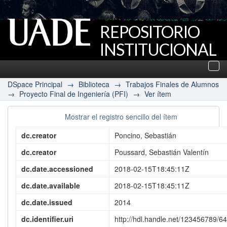
REPOSITORIO
INSTITUCIONAL
UADE
Des
nav
DSpace Principal
→
Biblioteca
→
Trabajos Finales de Alumnos
→
Proyecto Final de Ingeniería (PFI)
→
Ver ítem
Mostrar el registro sencillo del ítem
dc.creator
Poncino, Sebastián
dc.creator
Poussard, Sebastián Valentín
dc.date.accessioned
2018-02-15T18:45:11Z
dc.date.available
2018-02-15T18:45:11Z
dc.date.issued
2014
dc.identifier.uri
http://hdl.handle.net/123456789/6