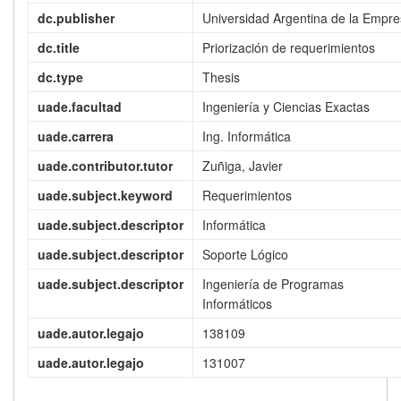
dc.publisher
Universidad Argentina de la Empr
dc.title
Priorización de requerimientos
dc.type
Thesis
uade.facultad
Ingeniería y Ciencias Exactas
uade.carrera
Ing. Informática
uade.contributor.tutor
Zuñiga, Javier
uade.subject.keyword
Requerimientos
uade.subject.descriptor
Informática
uade.subject.descriptor
Soporte Lógico
uade.subject.descriptor
Ingeniería de Programas
Informáticos
uade.autor.legajo
138109
uade.autor.legajo
131007