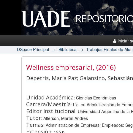
REPOSITORIO
Iniciar 
DSpace Principal
→
Biblioteca
→
Trabajos Finales de Alu
Wellness empresarial
, (2016)
Depetris, María Paz; Galansino, Sebasti
Unidad Académica
: Ciencias Económicas
Carrera/Maestría
: Lic. en Administración de Empr
Editor Institucional
: Universidad Argentina de la
Tutor
: Alterson, Martín Andrés
Temas
: Administración de Empresas; Empleados; Segu
Extensión
: 125 p.