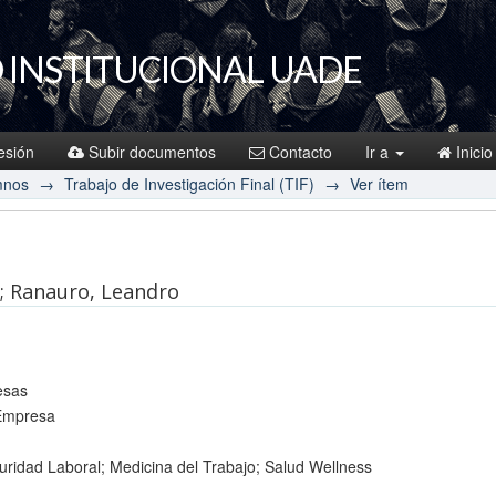
 INSTITUCIONAL UADE
sesión
Subir documentos
Contacto
Ir a
Inicio
mnos
→
Trabajo de Investigación Final (TIF)
→
Ver ítem
án; Ranauro, Leandro
esas
 Empresa
ridad Laboral; Medicina del Trabajo; Salud Wellness