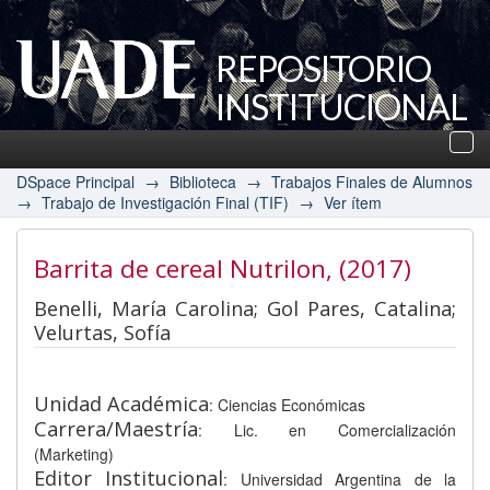
REPOSITORIO
INSTITUCIONAL
UADE
Des
nav
DSpace Principal
→
Biblioteca
→
Trabajos Finales de Alumnos
→
Trabajo de Investigación Final (TIF)
→
Ver ítem
Barrita de cereal Nutrilon
, (2017)
Benelli, María Carolina; Gol Pares, Catalina;
Velurtas, Sofía
Unidad Académica
: Ciencias Económicas
Carrera/Maestría
: Lic. en Comercialización
(Marketing)
Editor Institucional
: Universidad Argentina de la