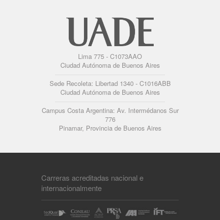
Lima 775 - C1073AAO
Ciudad Autónoma de Buenos Aires
Sede Recoleta: Libertad 1340 - C1016ABB
Ciudad Autónoma de Buenos Aires
Campus Costa Argentina: Av. Intermédanos Sur
776
Pinamar, Provincia de Buenos Aires
Carreras acreditadas nacional e
internacionalmente