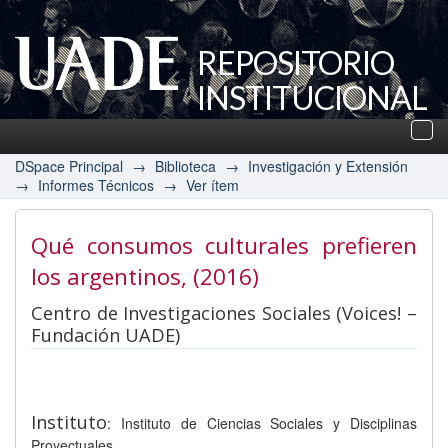
REPOSITORIO
INSTITUCIONAL
UADE
Des
nav
DSpace Principal
→
Biblioteca
→
Investigación y Extensión
→
Informes Técnicos
→
Ver ítem
Qué consumos culturales prefieren
los argentinos
, (2016)
Centro de Investigaciones Sociales (Voices! –
Fundación UADE)
Instituto
: Instituto de Ciencias Sociales y Disciplinas
Proyectuales