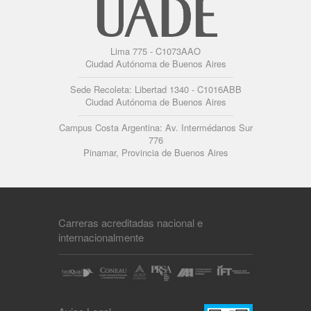
Lima 775 - C1073AAO
Ciudad Autónoma de Buenos Aires
Sede Recoleta: Libertad 1340 - C1016ABB
Ciudad Autónoma de Buenos Aires
Campus Costa Argentina: Av. Intermédanos Sur
776
Pinamar, Provincia de Buenos Aires
Carreras acreditadas nacional e
internacionalmente