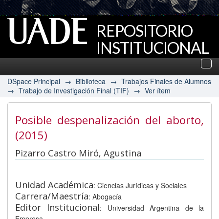
REPOSITORIO
INSTITUCIONAL
UADE
Des
nav
DSpace Principal
→
Biblioteca
→
Trabajos Finales de Alumnos
→
Trabajo de Investigación Final (TIF)
→
Ver ítem
Posible despenalización del aborto
,
(2015)
Pizarro Castro Miró, Agustina
Unidad Académica
: Ciencias Jurídicas y Sociales
Carrera/Maestría
: Abogacía
Editor Institucional
: Universidad Argentina de la
Empresa