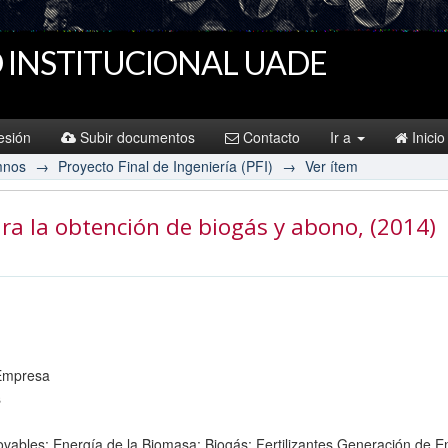
 INSTITUCIONAL UADE
sesión
Subir documentos
Contacto
Ir a
Inicio
mnos
→
Proyecto Final de Ingeniería (PFI)
→
Ver ítem
ra la obtención de biogás y abono
, (2014)
 Empresa
s
novables; Energía de la Biomasa; Biogás; Fertilizantes Generación de 