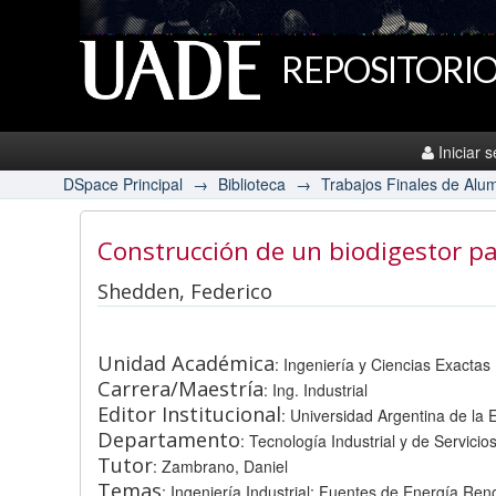
REPOSITORIO
Iniciar 
DSpace Principal
→
Biblioteca
→
Trabajos Finales de Alu
Construcción de un biodigestor pa
Shedden, Federico
Unidad Académica
: Ingeniería y Ciencias Exactas
Carrera/Maestría
: Ing. Industrial
Editor Institucional
: Universidad Argentina de la
Departamento
: Tecnología Industrial y de Servicio
Tutor
: Zambrano, Daniel
Temas
: Ingeniería Industrial; Fuentes de Energía Re