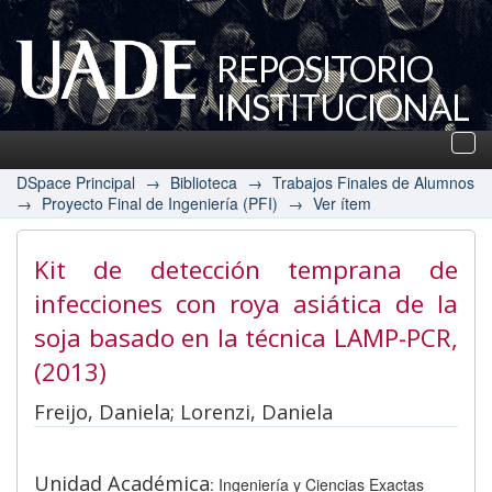
REPOSITORIO
INSTITUCIONAL
UADE
Des
nav
DSpace Principal
→
Biblioteca
→
Trabajos Finales de Alumnos
→
Proyecto Final de Ingeniería (PFI)
→
Ver ítem
Kit de detección temprana de
infecciones con roya asiática de la
soja basado en la técnica LAMP-PCR
,
(2013)
Freijo, Daniela; Lorenzi, Daniela
Unidad Académica
: Ingeniería y Ciencias Exactas