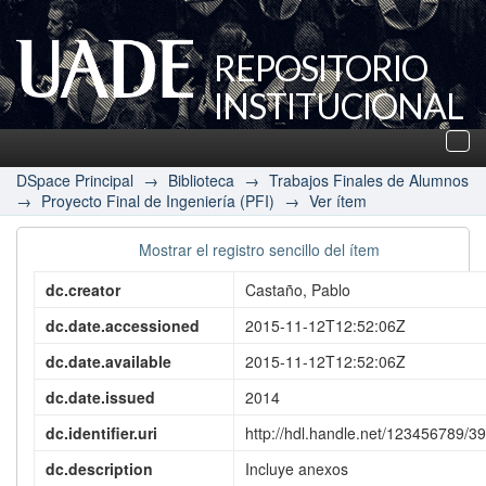
REPOSITORIO
INSTITUCIONAL
UADE
Des
nav
DSpace Principal
→
Biblioteca
→
Trabajos Finales de Alumnos
→
Proyecto Final de Ingeniería (PFI)
→
Ver ítem
Mostrar el registro sencillo del ítem
dc.creator
Castaño, Pablo
dc.date.accessioned
2015-11-12T12:52:06Z
dc.date.available
2015-11-12T12:52:06Z
dc.date.issued
2014
dc.identifier.uri
http://hdl.handle.net/123456789/3
dc.description
Incluye anexos