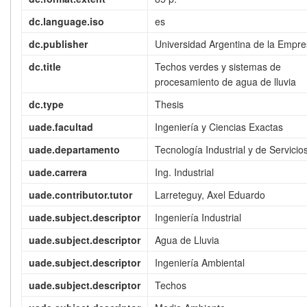
dc.language.iso
es
dc.publisher
Universidad Argentina de la Empr
dc.title
Techos verdes y sistemas de
procesamiento de agua de lluvia
dc.type
Thesis
uade.facultad
Ingeniería y Ciencias Exactas
uade.departamento
Tecnología Industrial y de Servicio
uade.carrera
Ing. Industrial
uade.contributor.tutor
Larreteguy, Axel Eduardo
uade.subject.descriptor
Ingeniería Industrial
uade.subject.descriptor
Agua de Lluvia
uade.subject.descriptor
Ingeniería Ambiental
uade.subject.descriptor
Techos