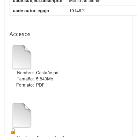
uade.subject.descriptor
Medio Ambiente
uade.autor.legajo
1014921
Accesos
Nombre:
Castaño.pdf
Tamaño:
5.840Mb
Formato:
PDF