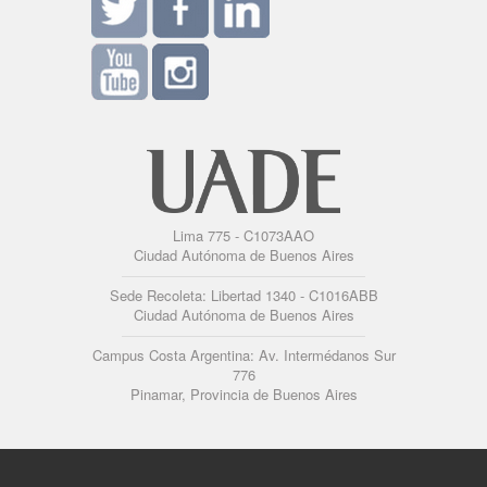
Lima 775 - C1073AAO
Ciudad Autónoma de Buenos Aires
Sede Recoleta: Libertad 1340 - C1016ABB
Ciudad Autónoma de Buenos Aires
Campus Costa Argentina: Av. Intermédanos Sur
776
Pinamar, Provincia de Buenos Aires