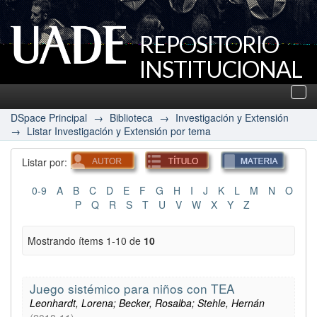
REPOSITORIO
INSTITUCIONAL
UADE
Des
nav
DSpace Principal
→
Biblioteca
→
Investigación y Extensión
→
Listar Investigación y Extensión por tema
Listar por:
0-9
A
B
C
D
E
F
G
H
I
J
K
L
M
N
O
P
Q
R
S
T
U
V
W
X
Y
Z
Mostrando ítems 1-10 de
10
Juego sistémico para niños con TEA
Leonhardt, Lorena; Becker, Rosalba; Stehle, Hernán