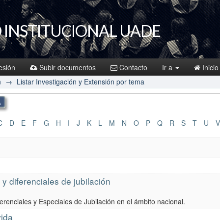
 INSTITUCIONAL UADE
sesión
Subir documentos
Contacto
Ir a
Inicio
n
→
Listar Investigación y Extensión por tema
C
D
E
F
G
H
I
J
K
L
M
N
O
P
Q
R
S
T
U
V
 diferenciales de jubilación
enciales y Especiales de Jubilación en el ámbito nacional.
vida