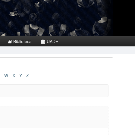
Biblioteca
UADE
W
X
Y
Z