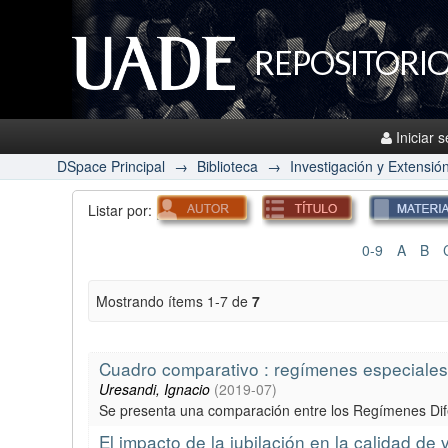
REPOSITORIO
Iniciar 
DSpace Principal
→
Biblioteca
→
Investigación y Extensió
Listar por:
0-9
A
B
Mostrando ítems 1-7 de
7
Cuadro comparativo : regímenes especiales y
Uresandi, Ignacio
(
2019-07
)
Se presenta una comparación entre los Regímenes Difer
El impacto de la jubilación en la calidad de 