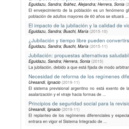
Eguidazu, Sandra; Ibáñez, Alejandra; Herrera, Sonia
(
El envejecimiento de la población es un fenómeno gl
población de adultos mayores de 60 años se situará ...
El impacto de la jubilación y la calidad de vi
Eguidazu, Sandra; Buschi, María
(
2015-10
)
¿Jubilación y tiempo libre pueden convertir
Eguidazu, Sandra; Buschi, María
(
2015-11
)
Jubilación: propuestas alternativas saludab
Eguidazu, Sandra; Herrera, Sonia
(
2015
)
La jubilación, debido a que está fijada de modo arbitra
Necesidad de reforma de los regímenes dife
Uresandi, Ignacio
(
2019-11
)
El sistema previsional argentino no está exento de l
asalarización y el viraje hacia formas de ...
Principios de seguridad social para la revi
Uresandi, Ignacio
(
2019-11
)
El replanteo de los regímenes diferenciales y especi
entrara en vigor el Sistema Integrado de ...