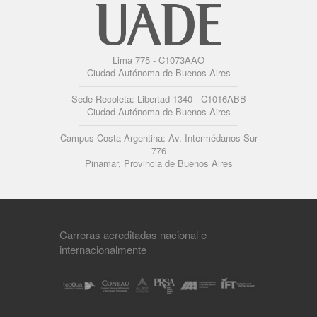
Lima 775 - C1073AAO
Ciudad Autónoma de Buenos Aires
Sede Recoleta: Libertad 1340 - C1016ABB
Ciudad Autónoma de Buenos Aires
Campus Costa Argentina: Av. Intermédanos Sur
776
Pinamar, Provincia de Buenos Aires
Carreras acreditadas nacional e
internacionalmente