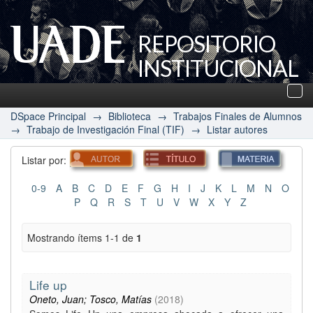
REPOSITORIO
INSTITUCIONAL
UADE
Des
nav
DSpace Principal
→
Biblioteca
→
Trabajos Finales de Alumnos
→
Trabajo de Investigación Final (TIF)
→
Listar autores
Listar por:
0-9
A
B
C
D
E
F
G
H
I
J
K
L
M
N
O
P
Q
R
S
T
U
V
W
X
Y
Z
Mostrando ítems 1-1 de
1
Life up
Oneto, Juan; Tosco, Matías
(
2018
)