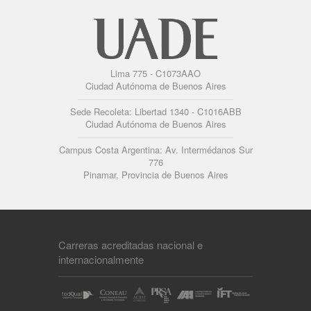
Lima 775 - C1073AAO
Ciudad Autónoma de Buenos Aires
Sede Recoleta: Libertad 1340 - C1016ABB
Ciudad Autónoma de Buenos Aires
Campus Costa Argentina: Av. Intermédanos Sur
776
Pinamar, Provincia de Buenos Aires
Carreras acreditadas nacional e
internacionalmente