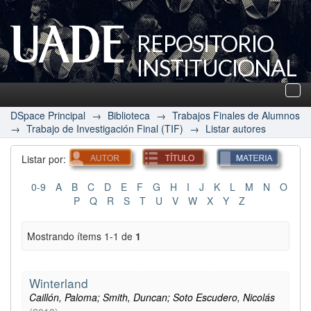
REPOSITORIO
INSTITUCIONAL
UADE
Des
nav
DSpace Principal
→
Biblioteca
→
Trabajos Finales de Alumnos
→
Trabajo de Investigación Final (TIF)
→
Listar autores
Listar por:
0-9
A
B
C
D
E
F
G
H
I
J
K
L
M
N
O
P
Q
R
S
T
U
V
W
X
Y
Z
Mostrando ítems 1-1 de
1
Winterland
Caillón, Paloma; Smith, Duncan; Soto Escudero, Nicolás