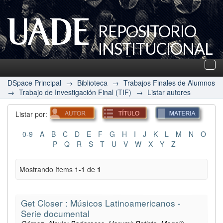
REPOSITORIO
INSTITUCIONAL
UADE
Des
nav
DSpace Principal
→
Biblioteca
→
Trabajos Finales de Alumnos
→
Trabajo de Investigación Final (TIF)
→
Listar autores
Listar por:
0-9
A
B
C
D
E
F
G
H
I
J
K
L
M
N
O
P
Q
R
S
T
U
V
W
X
Y
Z
Mostrando ítems 1-1 de
1
Get Closer : Músicos Latinoamericanos -
Serie documental