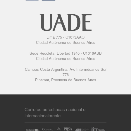
Lima 775 - C1073AAO
Ciudad Autónoma de Buenos Aires
Sede Recoleta: Libertad 1340 - C1016ABB
Ciudad Autónoma de Buenos Aires
Campus Costa Argentina: Av. Intermédanos Sur
776
Pinamar, Provincia de Buenos Aires
Carreras acreditadas nacional e
internacionalmente