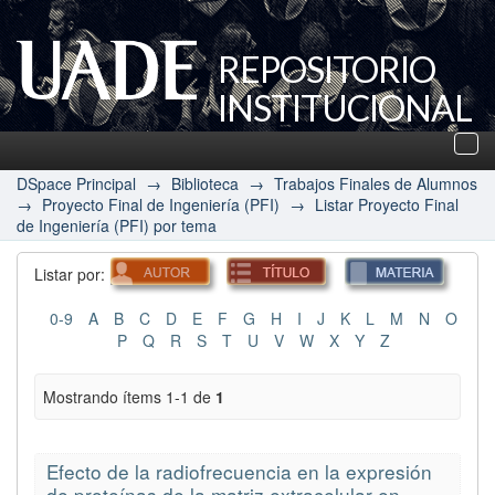
REPOSITORIO
INSTITUCIONAL
UADE
Des
nav
DSpace Principal
→
Biblioteca
→
Trabajos Finales de Alumnos
→
Proyecto Final de Ingeniería (PFI)
→
Listar Proyecto Final
de Ingeniería (PFI) por tema
Listar por:
0-9
A
B
C
D
E
F
G
H
I
J
K
L
M
N
O
P
Q
R
S
T
U
V
W
X
Y
Z
Mostrando ítems 1-1 de
1
Efecto de la radiofrecuencia en la expresión
de proteínas de la matriz extracelular en