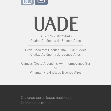
Lima 775 - C1073AAO
Ciudad Autónoma de Buenos Aires
Sede Recoleta: Libertad 1340 - C1016ABB
Ciudad Autónoma de Buenos Aires
Campus Costa Argentina: Av. Intermédanos Sur
776
Pinamar, Provincia de Buenos Aires
Carreras acreditadas nacional e
internacionalmente