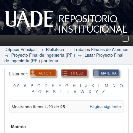
REPOSITORIO
INSTITUCIONAL
UADE
Des
nav
DSpace Principal
→
Biblioteca
→
Trabajos Finales de Alumnos
→
Proyecto Final de Ingeniería (PFI)
→
Listar Proyecto Final
de Ingeniería (PFI) por tema
Listar por:
0-9
A
B
C
D
E
F
G
H
I
J
K
L
M
N
O
P
Q
R
S
T
U
V
W
X
Y
Z
Página siguiente
Mostrando ítems 1-20 de
25
Materia