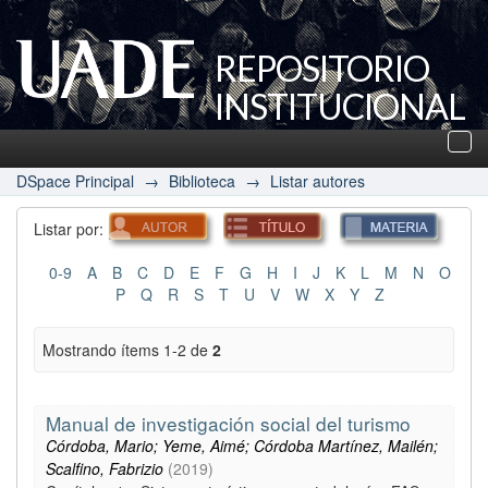
REPOSITORIO
INSTITUCIONAL
UADE
Des
nav
DSpace Principal
→
Biblioteca
→
Listar autores
Listar por:
0-9
A
B
C
D
E
F
G
H
I
J
K
L
M
N
O
P
Q
R
S
T
U
V
W
X
Y
Z
Mostrando ítems 1-2 de
2
Manual de investigación social del turismo
Córdoba, Mario; Yeme, Aimé; Córdoba Martínez, Mailén;
Scalfino, Fabrizio
(
2019
)