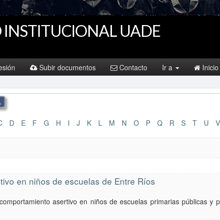
 INSTITUCIONAL UADE
sesión
Subir documentos
Contacto
Ir a
Inicio
C
D
E
F
G
H
I
J
K
L
M
N
O
P
Q
R
S
T
U
V
tivo en niños de escuelas de Entre Ríos
l comportamiento asertivo en niños de escuelas primarias públicas y 