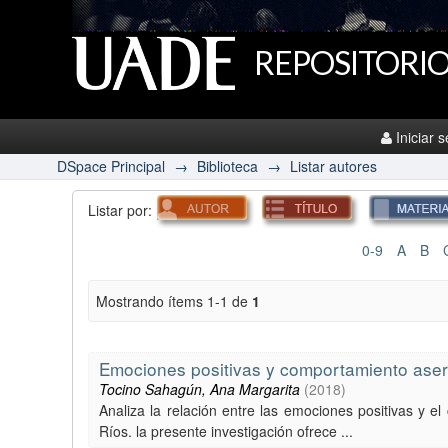
REPOSITORIO
Iniciar 
DSpace Principal
→
Biblioteca
→
Listar autores
Listar por:
0-9
A
B
Mostrando ítems 1-1 de
1
Emociones positivas y comportamiento aser
Tocino Sahagún, Ana Margarita
(
2018
)
Analiza la relación entre las emociones positivas y e
Ríos. la presente investigación ofrece ...