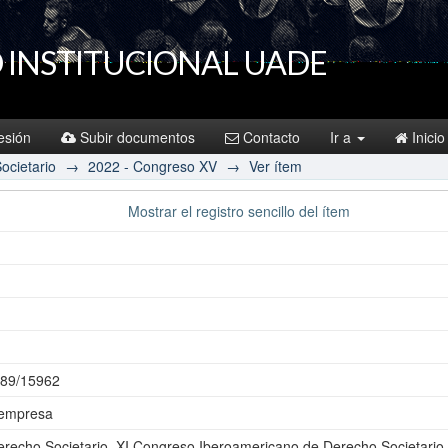
 INSTITUCIONAL UADE
sesión
Subir documentos
Contacto
Ir a
Inicio
ocietario
→
2022 - Congreso XV
→
Ver ítem
Mostrar el registro sencillo del ítem
6789/15962
 empresa
recho Societario, XI Congreso Iberoamericano de Derecho Societario