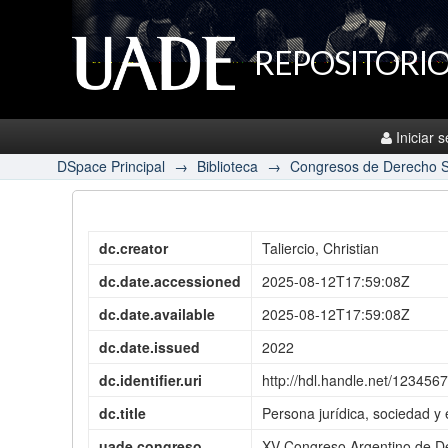
REPOSITORIO
Iniciar 
DSpace Principal
→
Biblioteca
→
Congresos de Derecho S
dc.creator
Taliercio, Christian
dc.date.accessioned
2025-08-12T17:59:08Z
dc.date.available
2025-08-12T17:59:08Z
dc.date.issued
2022
dc.identifier.uri
http://hdl.handle.net/12345
dc.title
Persona jurídica, sociedad y
uade.congreso
XV Congreso Argentino de De