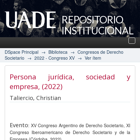
REPOSITORIO
INSTITUCIONAL
UADE
Des
nav
DSpace Principal
→
Biblioteca
→
Congresos de Derecho
Societario
→
2022 - Congreso XV
→
Ver ítem
Persona jurídica, sociedad y
empresa
, (2022)
Taliercio, Christian
Evento
: XV Congreso Argentino de Derecho Societario, XI
Congreso Iberoamericano de Derecho Societario y de la
Empresa (Córdoba, 2022)