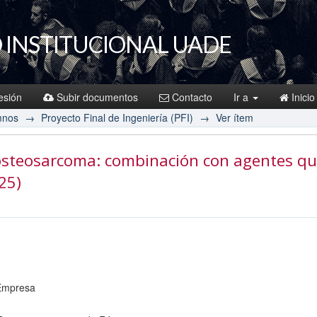
 INSTITUCIONAL UADE
sesión
Subir documentos
Contacto
Ir a
Inicio
mnos
→
Proyecto Final de Ingeniería (PFI)
→
Ver ítem
steosarcoma: combinación con agentes qu
025)
 Empresa