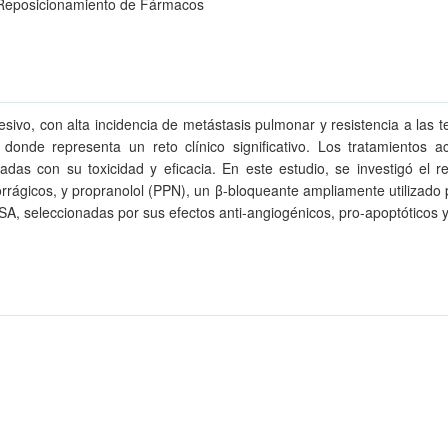
; Reposicionamiento de Fármacos
ivo, con alta incidencia de metástasis pulmonar y resistencia a las t
 donde representa un reto clínico significativo. Los tratamientos
onadas con su toxicidad y eficacia. En este estudio, se investigó e
rágicos, y propranolol (PPN), un β-bloqueante ampliamente utilizado 
 OSA, seleccionadas por sus efectos anti-angiogénicos, pro-apoptótico