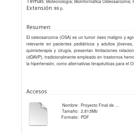
Temas
: Biotecnología; Bioinformática Osteosarcoma
Extensión
: 89 p.
Resumen:
El osteosarcoma (OSA) es un tumor óseo maligno y agres
relevante en pacientes pediátricos y adultos jóvenes,
quimioterapia y cirugía, presentan limitaciones relaci
(dDAVP), tradicionalmente empleado en trastornos hemor
la hipertensión, como alternativas terapéuticas para el
Accesos
Nombre:
Proyecto Final de ...
Tamaño:
2.813Mb
Formato:
PDF