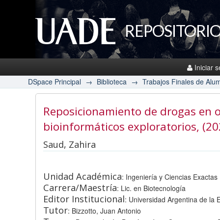
REPOSITORIO
Iniciar 
DSpace Principal
→
Biblioteca
→
Trabajos Finales de Alu
Reposicionamiento de drogas en o
bioinformáticos exploratorios
, (2
Saud, Zahira
Unidad Académica
: Ingeniería y Ciencias Exactas
Carrera/Maestría
: Lic. en Biotecnología
Editor Institucional
: Universidad Argentina de la
Tutor
: Bizzotto, Juan Antonio