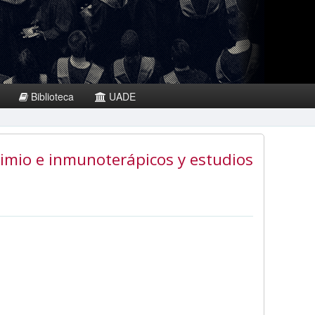
Biblioteca
UADE
imio e inmunoterápicos y estudios