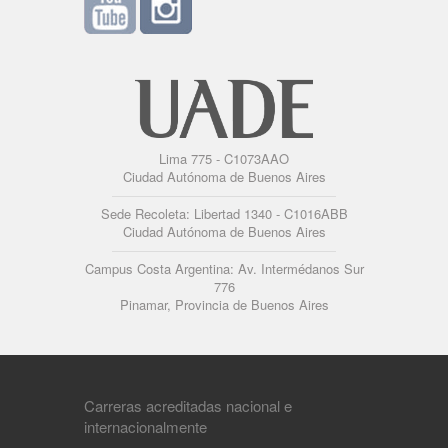
Lima 775 - C1073AAO
Ciudad Autónoma de Buenos Aires
Sede Recoleta: Libertad 1340 - C1016ABB
Ciudad Autónoma de Buenos Aires
Campus Costa Argentina: Av. Intermédanos Sur
776
Pinamar, Provincia de Buenos Aires
Carreras acreditadas nacional e
internacionalmente