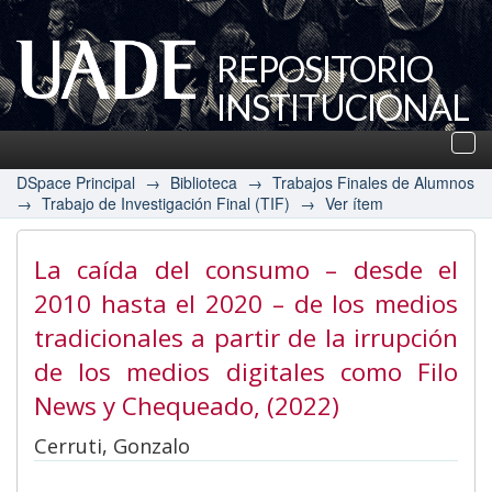
REPOSITORIO
INSTITUCIONAL
UADE
Des
nav
DSpace Principal
→
Biblioteca
→
Trabajos Finales de Alumnos
→
Trabajo de Investigación Final (TIF)
→
Ver ítem
La caída del consumo – desde el
2010 hasta el 2020 – de los medios
tradicionales a partir de la irrupción
de los medios digitales como Filo
News y Chequeado
, (2022)
Cerruti, Gonzalo