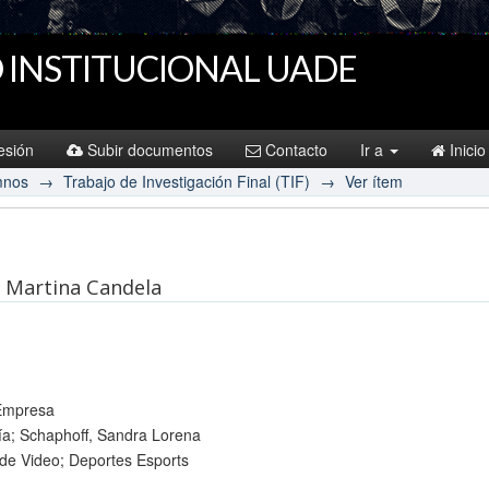
 INSTITUCIONAL UADE
sesión
Subir documentos
Contacto
Ir a
Inicio
mnos
→
Trabajo de Investigación Final (TIF)
→
Ver ítem
z, Martina Candela
 Empresa
ía; Schaphoff, Sandra Lorena
de Video; Deportes Esports