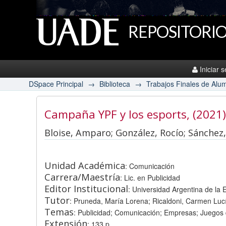
REPOSITORIO
Iniciar 
DSpace Principal
→
Biblioteca
→
Trabajos Finales de Alu
Campaña YPF y los esports
, (2021)
Bloise, Amparo; González, Rocío; Sánche
Unidad Académica
: Comunicación
Carrera/Maestría
: Lic. en Publicidad
Editor Institucional
: Universidad Argentina de la
Tutor
: Pruneda, María Lorena; Ricaldoni, Carmen Luc
Temas
: Publicidad; Comunicación; Empresas; Juegos 
Extensión
: 133 p.