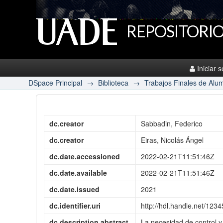
REPOSITORIO
Iniciar 
DSpace Principal
→
Biblioteca
→
Trabajos Finales de Alu
dc.creator
Sabbadin, Federico
dc.creator
Eiras, Nicolás Ángel
dc.date.accessioned
2022-02-21T11:51:46Z
dc.date.available
2022-02-21T11:51:46Z
dc.date.issued
2021
dc.identifier.uri
http://hdl.handle.net/12
dc.description.abstract
La necesidad de control y