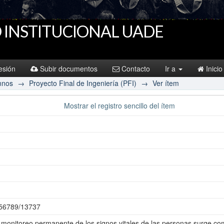
 INSTITUCIONAL UADE
sesión
Subir documentos
Contacto
Ir a
Inicio
mnos
→
Proyecto Final de Ingeniería (PFI)
→
Ver ítem
Mostrar el registro sencillo del ítem
3456789/13737
 monitoreo permanente de los signos vitales de las personas surge co