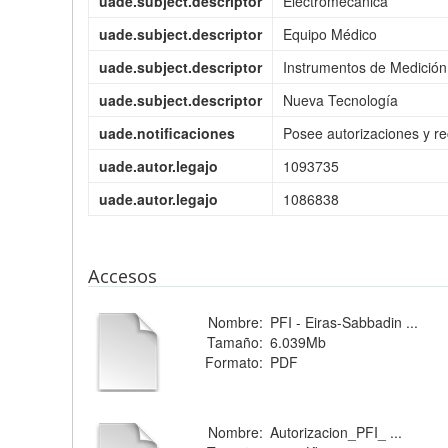
uade.subject.descriptor
Electromecánica
uade.subject.descriptor
Equipo Médico
uade.subject.descriptor
Instrumentos de Medición
uade.subject.descriptor
Nueva Tecnología
uade.notificaciones
Posee autorizaciones y 
uade.autor.legajo
1093735
uade.autor.legajo
1086838
Accesos
Nombre:
PFI - Eiras-Sabbadin ...
Tamaño:
6.039Mb
Formato:
PDF
Nombre:
Autorizacion_PFI_ ...