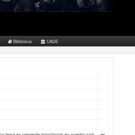
Biblioteca
UADE
mo tema en creciente importancia en nuestro país
es