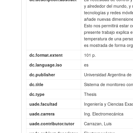
y alrededor del mundo, y
tecnologías y redes móvil
añade nuevas dimensiones 
Esto nos permitirá estar 
presente trabajo explica 
temperatura de una perso
es mostrada de forma org
dc.format.extent
101 p.
dc.language.iso
es
dc.publisher
Universidad Argentina de
dc.title
Sistema de monitoreo cons
dc.type
Thesis
uade.facultad
Ingeniería y Ciencias Exa
uade.carrera
Ing. Electromecánica
uade.contributor.tutor
Carrazan, Luis