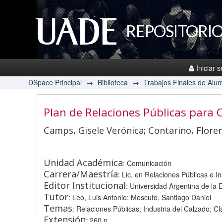
REPOSITORIO
Iniciar 
DSpace Principal
→
Biblioteca
→
Trabajos Finales de Alu
Plan de Relaciones Públicas para 
Camps, Gisele Verónica; Contarino, Flor
Unidad Académica
: Comunicación
Carrera/Maestría
: Lic. en Relaciones Públicas e In
Editor Institucional
: Universidad Argentina de la
Tutor
: Leo, Luis Antonio; Moscufo, Santiago Daniel
Temas
: Relaciones Públicas; Industria del Calzado; C
Extensión
: 260 p.