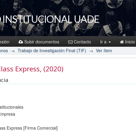
 INSTITUCIONAL UADE
sesión
Subir documentos
Contacto
Ir a
Inicio
mnos
→
Trabajo de Investigación Final (TIF)
→
Ver ítem
Class Express
, (2020)
encia
stitucionales
 Empresa
lass Express [Firma Comercial]