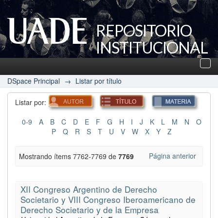
REPOSITORIO
INSTITUCIONAL
UADE
Des
nav
DSpace Principal
→
Listar por título
Listar por:
0-9
A
B
C
D
E
F
G
H
I
J
K
L
M
N
O
P
Q
R
S
T
U
V
W
X
Y
Z
Página anterior
Mostrando ítems 7762-7769 de
7769
XII Congreso Argentino de Derecho
Societario y VIII Congreso Iberoamericano de
Derecho Societario y de la Empresa