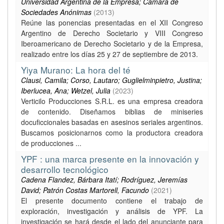
Universidad Argentina de la Empresa; Cámara de
Sociedades Anónimas
(
2013
)
Reúne las ponencias presentadas en el XII Congreso
Argentino de Derecho Societario y VIII Congreso
Iberoamericano de Derecho Societario y de la Empresa,
realizado entre los días 25 y 27 de septiembre de 2013.
Yiya Murano: La hora del té
Clausi, Camila; Corso, Lautaro; Guglielminpietro, Justina;
Iberlucea, Ana; Wetzel, Julia
(
2023
)
Verticilo Producciones S.R.L. es una empresa creadora
de contenido. Diseñamos biblias de miniseries
docuficcionales basadas en asesinos seriales argentinos.
Buscamos posicionarnos como la productora creadora
de producciones ...
YPF : una marca presente en la innovación y
desarrollo tecnológico
Cadena Flandez, Bárbara Itatí; Rodríguez, Jeremías
David; Patrón Costas Martorell, Facundo
(
2021
)
El presente documento contiene el trabajo de
exploración, investigación y análisis de YPF. La
investigación se hará desde el lado del anunciante para